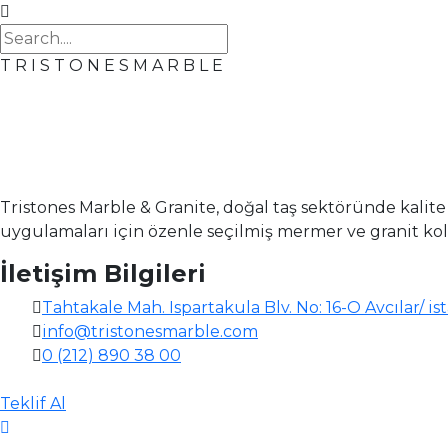
T
R
I
S
T
O
N
E
S
M
A
R
B
L
E
Tristones Marble & Granite, doğal taş sektöründe kalite v
uygulamaları için özenle seçilmiş mermer ve granit kolek
İletişim Bilgileri
Tahtakale Mah. Ispartakula Blv. No: 16-O Avcılar/ i
info@tristonesmarble.com
0 (212) 890 38 00
Teklif Al