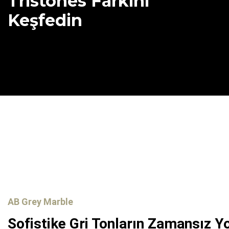
Tristones Farkını
Keşfedin
AB Grey Marble
Sofistike Gri Tonların Zamansız 